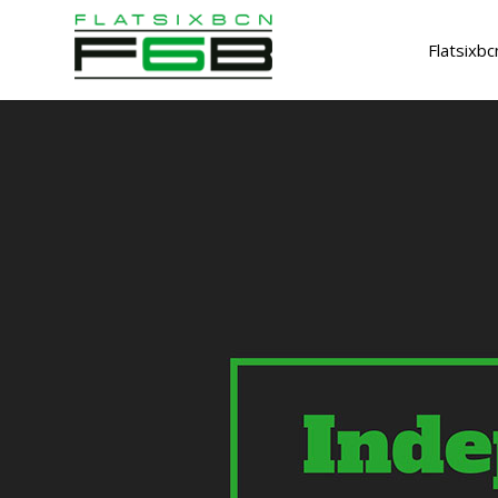
Flatsixbc