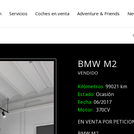
n
Servicios
Coches en venta
Adventure & Friends
Ne
BMW M2
VENDIDO
Kilómetros:
99021 km
Estado:
Ocasión
Fecha:
06/2017
Motor:
370CV
EN VENTA POR PETICIO
BMW M2