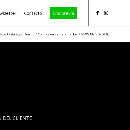
wsletter
Contacto
Cita previa
Usted está aquí:
Inicio
/
Coches en venta Porsche
/
BMW M2 VENDIDO
N DEL CLIENTE